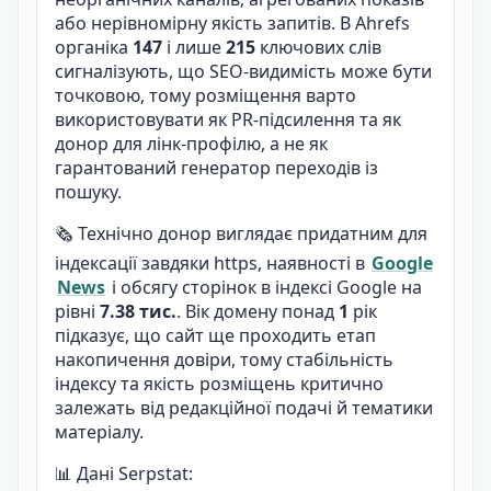
або нерівномірну якість запитів. В Ahrefs
органіка
147
і лише
215
ключових слів
сигналізують, що SEO-видимість може бути
точковою, тому розміщення варто
використовувати як PR-підсилення та як
донор для лінк-профілю, а не як
гарантований генератор переходів із
пошуку.
🗞️ Технічно донор виглядає придатним для
індексації завдяки https, наявності в
Google
News
і обсягу сторінок в індексі Google на
рівні
7.38 тис.
. Вік домену понад
1
рік
підказує, що сайт ще проходить етап
накопичення довіри, тому стабільність
індексу та якість розміщень критично
залежать від редакційної подачі й тематики
матеріалу.
📊 Дані Serpstat: