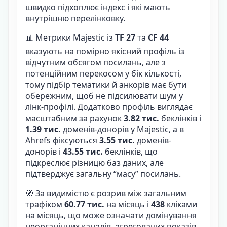
швидко підхоплює індекс і які мають
внутрішню перелінковку.
📊 Метрики Majestic із
TF 27
та
CF 44
вказують на помірно якісний профіль із
відчутним обсягом посилань, але з
потенційним перекосом у бік кількості,
тому підбір тематики й анкорів має бути
обережним, щоб не підсилювати шум у
лінк-профілі. Додатково профіль виглядає
масштабним за рахунок
3.82 тис.
беклінків і
1.39 тис.
доменів-донорів у Majestic, а в
Ahrefs фіксуються
3.55 тис.
доменів-
донорів і
43.55 тис.
беклінків, що
підкреслює різницю баз даних, але
підтверджує загальну “масу” посилань.
🧭 За видимістю є розрив між загальним
трафіком
60.77 тис.
на місяць і
438
кліками
на місяць, що може означати домінування
неорганічних каналів, агрегованих показів