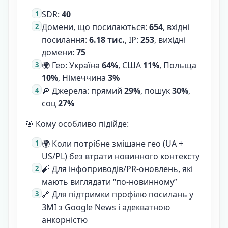
SDR:
40
Домени, що посилаються:
654
, вхідні
посилання:
6.18 тис.
, IP:
253
, вихідні
домени:
75
🌍 Гео: Україна
64%
, США
11%
, Польща
10%
, Німеччина
3%
🔎 Джерела: прямий
29%
, пошук
30%
,
соц
27%
🎯 Кому особливо підійде:
🌍 Коли потрібне змішане гео (UA +
US/PL) без втрати новинного контексту
🧨 Для інфоприводів/PR-оновлень, які
мають виглядати “по-новинному”
🔗 Для підтримки профілю посилань у
ЗМІ з Google News і адекватною
анкорністю