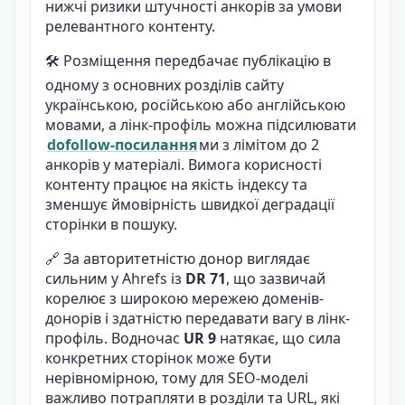
нижчі ризики штучності анкорів за умови
релевантного контенту.
🛠️ Розміщення передбачає публікацію в
одному з основних розділів сайту
українською, російською або англійською
мовами, а лінк-профіль можна підсилювати
dofollow-посилання
ми з лімітом до 2
анкорів у матеріалі. Вимога корисності
контенту працює на якість індексу та
зменшує ймовірність швидкої деградації
сторінки в пошуку.
🔗 За авторитетністю донор виглядає
сильним у Ahrefs із
DR 71
, що зазвичай
корелює з широкою мережею доменів-
донорів і здатністю передавати вагу в лінк-
профіль. Водночас
UR 9
натякає, що сила
конкретних сторінок може бути
нерівномірною, тому для SEO-моделі
важливо потрапляти в розділи та URL, які