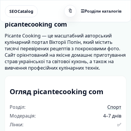
🔖
SEOCatalog
☰
Розділи каталогів
picantecooking com
Picante Cooking — це масштабний авторський
кулінарний портал Вікторії Попін, який містить
тисячі перевірених рецептів з покроковими фото.
Сайт орієнтований на якісне домашнє приготування
страв української та світової кухонь, а також на
вивчення професійних кулінарних технік.
Огляд picantecooking com
Розділ:
Спорт
Модерація:
4–7 днів
Лінки:
✅