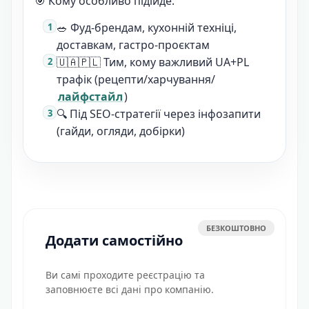
🎯 Кому особливо підійде:
🥗 Фуд-брендам, кухонній техніці,
доставкам, гастро-проєктам
🇺🇦🇵🇱 Тим, кому важливий UA+PL
трафік (рецепти/харчування/
лайфстайл
)
🔍 Під SEO-стратегії через інфозапити
(гайди, огляди, добірки)
БЕЗКОШТОВНО
Додати самостійно
Ви самі проходите реєстрацію та
заповнюєте всі дані про компанію.