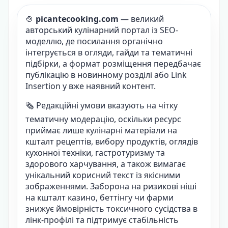
🍲
picantecooking.com
— великий
авторський кулінарний портал із SEO-
моделлю, де посилання органічно
інтегрується в огляди, гайди та тематичні
підбірки, а формат розміщення передбачає
публікацію в новинному розділі або Link
Insertion у вже наявний контент.
🗞️ Редакційні умови вказують на чітку
тематичну модерацію, оскільки ресурс
приймає лише кулінарні матеріали на
кшталт рецептів, вибору продуктів, оглядів
кухонної техніки, гастротуризму та
здорового харчування, а також вимагає
унікальний корисний текст із якісними
зображеннями. Заборона на ризикові ніші
на кшталт казино, беттінгу чи фарми
знижує ймовірність токсичного сусідства в
лінк-профілі та підтримує стабільність