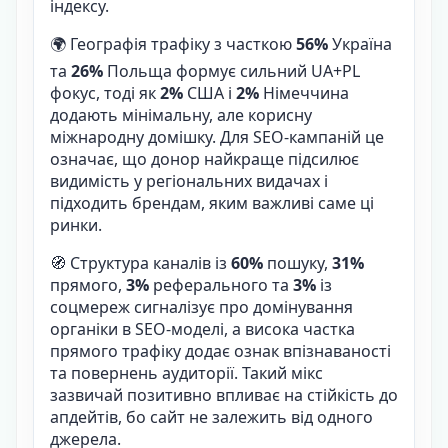
індексу.
🌍 Географія трафіку з часткою
56%
Україна
та
26%
Польща формує сильний UA+PL
фокус, тоді як
2%
США і
2%
Німеччина
додають мінімальну, але корисну
міжнародну домішку. Для SEO-кампаній це
означає, що донор найкраще підсилює
видимість у регіональних видачах і
підходить брендам, яким важливі саме ці
ринки.
🧭 Структура каналів із
60%
пошуку,
31%
прямого,
3%
реферального та
3%
із
соцмереж сигналізує про домінування
органіки в SEO-моделі, а висока частка
прямого трафіку додає ознак впізнаваності
та повернень аудиторії. Такий мікс
зазвичай позитивно впливає на стійкість до
апдейтів, бо сайт не залежить від одного
джерела.