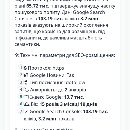
рівні
65.72 тис.
підтверджує значущу частку
пошукового попиту. Дані Google Search
Console із
103.19 тис.
кліків і
3.2 млн
показів вказують на широкий охоплення
запитів, що корисно для розміщень під
інфозапити, де важлива масштабність
семантики.
🛠 Технічні параметри для SEO-розміщення:
🔒 Протокол: https
📰 Google Новини: Так
🧷 Тип посилання: dofollow
🏷 Анкорність: до
2
анкорів
🗂 Індекс Google:
13.7 тис.
🕰 Вік:
15 років 3 місяці 19 днів
📌 Google Search Console:
103.19 тис.
кліків,
3.2 млн
показів