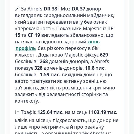
🔗 За Ahrefs
DR 38
і Moz
DA 37
донор
виглядає як середньосильний майданчик,
який здатен передавати вагу без ознак
«перекачаності». Показники Majestic із
TF
15
та
CF 19
виглядають збалансовано, що
натякає на відносно здоровий
лінк-
профіль
без різкого перекосу в бік
кількості. Додатково Majestic фіксує
629
беклінків і
268
доменів-донорів, а Ahrefs
показує
328
доменів-донорів,
10.8 тис.
беклінків і
1.59 тис.
вихідних доменів, що
варто трактувати як активну зовнішню
зв’язність, де якість розміщення критично
залежить від релевантності сторінки та
контексту.
📈 Трафік
125.64 тис.
на місяць і
103.19 тис.
кліків на місяць підкреслюють, що донор не
лише «про метрики», а й про реальну
видимість, а органічний трафік Ahrefs на