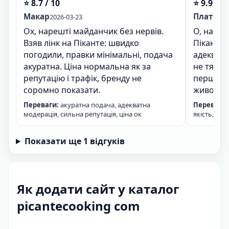
⭐ 8.7 / 10
⭐ 9.9 / 1
Макар
Платон
2026-03-23
20
Ох, нарешті майданчик без нервів.
О, нареш
Взяв лінк на Піканте: швидко
Піканте 
погодили, правки мінімальні, подача
адекватн
акуратна. Ціна нормальна як за
не тягну
репутацію і трафік, бренду не
першого 
соромно показати.
живо, до
Переваги:
акуратна подача, адекватна
Переваги:
модерація, сильна репутація, ціна ок
якість, реп
Показати ще 1 відгуків
Як додати сайт у каталог
picantecooking com