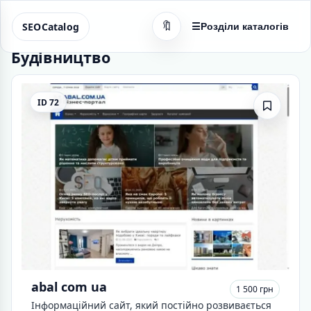
🔖
SEOCatalog
☰
Розділи каталогів
Будівництво
ID 72
abal com ua
1 500 грн
Інформаційний сайт, який постійно розвивається