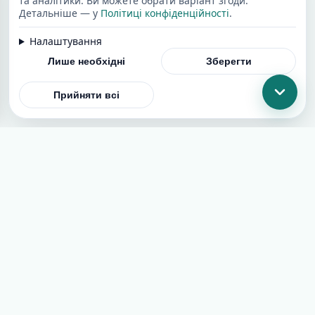
та аналітики. Ви можете обрати варіант згоди.
Детальніше — у
Політиці конфіденційності
.
Налаштування
Лише необхідні
Зберегти
Прийняти всі
Додати сайт
Угода користувача
Політика конфіденційності
Cookies
[email protected]
© 2026 SEOCatalog. All rights reserved.