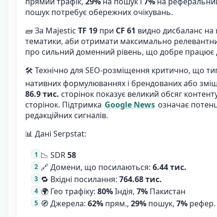
прямий трафік,
29%
на пошук і
7%
на реферальний,
пошук потребує обережних очікувань.
🧱 За Majestic
TF 19
при
CF 61
видно дисбаланс на к
тематики, аби отримати максимально релевантний
про сильний доменний рівень, що добре працює д
🛠️ Технічно для SEO-розміщення критично, що т
нативних формулюваннях і брендованих або зміш
86.9 тис.
сторінок показує великий обсяг контенту
сторінок. Підтримка
Google News
означає потенц
редакційних сигналів.
📊 Дані Serpstat:
📉 SDR
58
🔗 Домени, що посилаються:
6.44 тис.
🔁 Вхідні посилання:
764.68 тис.
🌍 Гео трафіку:
80%
Індія,
7%
Пакистан
🧭 Джерела:
62%
прям.,
29%
пошук,
7%
рефер.