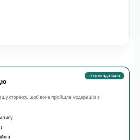
РЕКОМЕНДОВАНО
цю
ашу сторінку, щоб вона пройшла модерацію з
запису
)
айлів