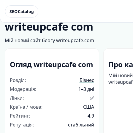
SEOCatalog
writeupcafe com
Мій новий сайт блогу writeupcafe.com
Огляд writeupcafe com
Про ка
Мій новий
Розділ:
Бізнес
writeupca
Модерація:
1–3 дні
Лінки:
✅
Країна / мова:
США
Рейтинг:
4.9
Репутація:
стабільний