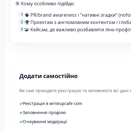
🎯 Кому особливо підійде:
🧠 PR/brand awareness і “нативні згадки” (nof
🌍 Проєктам з англомовним контентом і гло
🧩 Кейсам, де важливо розбавляти лінк-проф
Додати самостійно
Ви самі проходите реєстрацію та заповнюєте всі дані
✓
Реєстрація в writeupcafe com
✓
Заповнення профілю
✓
Очікування модерації