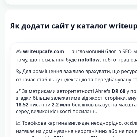
Як додати сайт у каталог writeu
✍️
writeupcafe.com
— англомовний блог із SEO-мод
тому, що посилання буде
nofollow
, тобто працюв
🗞️ Для розміщення важливо врахувати, що ресурс 
означає стабільну індексацію та передбачувану ст
🔗 За метриками авторитетності Ahrefs
DR 68
у по
згадки більше залежатиме від якості сторінки, вн
18.52 тис.
при
2.2 млн
беклінків вказує на масшт
серед великої кількості посилань.
📈 Трафікова картина виглядає неоднорідно, оскі
натякає на домінування неорганічних або не пошу