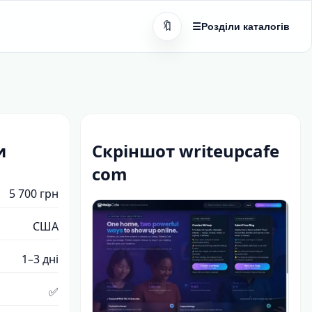
🔖
☰
Розділи каталогів
и
Скріншот writeupcafe
com
5 700 грн
США
1–3 дні
✅