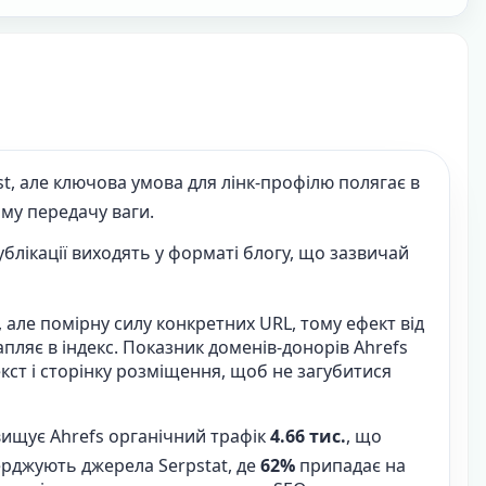
st, але ключова умова для лінк-профілю полягає в
яму передачу ваги.
ублікації виходять у форматі блогу, що зазвичай
 але помірну силу конкретних URL, тому ефект від
апляє в індекс. Показник доменів-донорів Ahrefs
кст і сторінку розміщення, щоб не загубитися
ищує Ahrefs органічний трафік
4.66 тис.
, що
ерджують джерела Serpstat, де
62%
припадає на