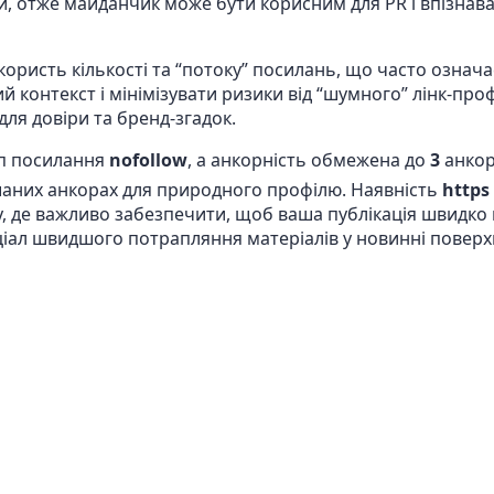
 отже майданчик може бути корисним для PR і впізнаван
ористь кількості та “потоку” посилань, що часто означа
 контекст і мінімізувати ризики від “шумного” лінк-пр
ля довіри та бренд-згадок.
ип посилання
nofollow
, а анкорність обмежена до
3
анкор
аних анкорах для природного профілю. Наявність
https
, де важливо забезпечити, щоб ваша публікація швидко п
іал швидшого потрапляння матеріалів у новинні поверхн