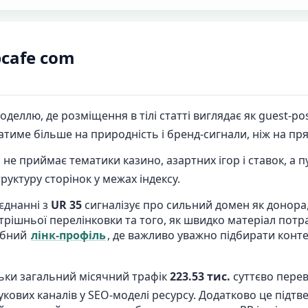
pcafe com
еллю, де розміщення в тілі статті виглядає як guest-po
атиме більше на природність і бренд-сигнали, ніж на пр
не приймає тематики казино, азартних ігор і ставок, а п
руктуру сторінок у межах індексу.
єднанні з
UR 35
сигналізує про сильний домен як донора,
утрішньої перелінковки та того, як швидко матеріал потр
абний
лінк-профіль
, де важливо уважно підбирати конте
льки загальний місячний трафік
223.53 тис.
суттєво перев
кових каналів у SEO-моделі ресурсу. Додатково це підтв