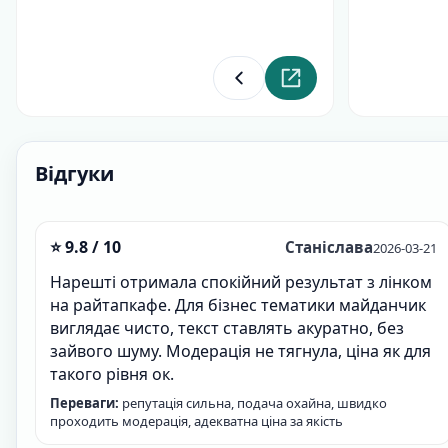
Повернутися до розділу
Перейти на сайт кат
Відгуки
⭐ 9.8 / 10
Станіслава
2026-03-21
Нарешті отримала спокійний результат з лінком
на райтапкафе. Для бізнес тематики майданчик
виглядає чисто, текст ставлять акуратно, без
зайвого шуму. Модерація не тягнула, ціна як для
такого рівня ок.
Переваги:
репутація сильна, подача охайна, швидко
проходить модерація, адекватна ціна за якість