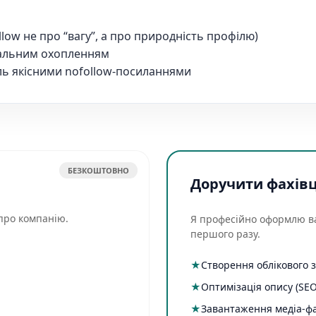
ollow не про “вагу”, а про природність профілю)
бальним охопленням
іль якісними nofollow-посиланнями
БЕЗКОШТОВНО
Доручити фахів
 про компанію.
Я професійно оформлю в
першого разу.
★
Створення облікового 
★
Оптимізація опису (SEO
★
Завантаження медіа-ф