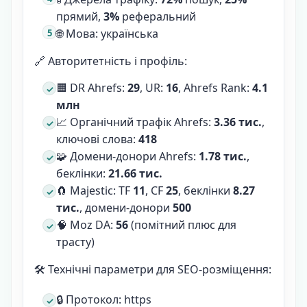
прямий,
3%
реферальний
🌐 Мова: українська
🔗 Авторитетність і профіль:
🟧 DR Ahrefs:
29
, UR:
16
, Ahrefs Rank:
4.1
млн
📈 Органічний трафік Ahrefs:
3.36 тис.
,
ключові слова:
418
🧩 Домени-донори Ahrefs:
1.78 тис.
,
беклінки:
21.66 тис.
🧲 Majestic: TF
11
, CF
25
, беклінки
8.27
тис.
, домени-донори
500
🧠 Moz DA:
56
(помітний плюс для
трасту)
🛠 Технічні параметри для SEO-розміщення:
🔒 Протокол: https