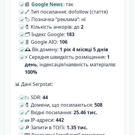
📰
Google News
: так
🔗 Тип посилання: dofollow (стаття)
🏷 Позначка “реклама”: ні
🧷 Кількість анкорів: до
2
🗂 Індекс Google:
183
🧬 Google AIO:
106
🕰 Вік домену:
1 рік 4 місяці 5 днів
⚡ Середня швидкість розміщення:
1
день
, індексація/наявність матеріалів:
100%
📊 Дані Serpstat:
📉 SDR:
44
🧷 Домени, що посилаються:
508
🔗 Вхідні посилання:
25.46 тис.
🧱 IP-адреси:
442
🔎 Запити в ТОПі:
1.35 тис.
🎰 Дозволені “особливі” тематики: