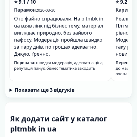
⭐ 9.1 / 10
⭐ 9.2 / 1
Парамон
Карина
2026-03-30
2
Ото файно спрацювали. На pltmbk in
Реально 
ua взяв лінк під бізнес тему, матеріал
Плтмбк в 
виглядає природно, без зайвого
рівно і 
пафосу. Модерація пройшла швидко
Модераці
за пару днів, по грошах адекватно.
таку реп
Дякую, ґречно.
новина, 
Переваги:
швидка модерація, адекватна ціна,
Переваги:
репутація панує, бізнес тематика заходить
до майданч
охоплення,
Показати ще 3 відгуків
Як додати сайт у каталог
pltmbk in ua