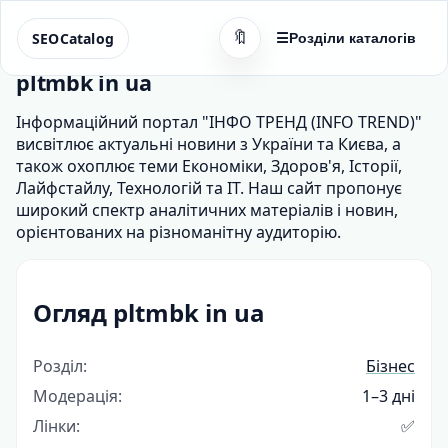
🔖
SEOCatalog
☰
Розділи каталогів
pltmbk in ua
Інформаційний портал "ІНФО ТРЕНД (INFO TREND)"
висвітлює актуальні новини з України та Києва, а
також охоплює теми Економіки, Здоров'я, Історії,
Лайфстайлу, Технологій та IT. Наш сайт пропонує
широкий спектр аналітичних матеріалів і новин,
орієнтованих на різноманітну аудиторію.
Огляд pltmbk in ua
Розділ:
Бізнес
Модерація:
1–3 дні
Лінки:
✅