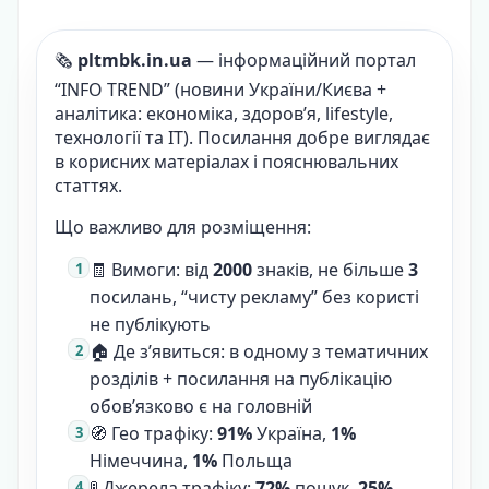
🗞️
pltmbk.in.ua
— інформаційний портал
“INFO TREND” (новини України/Києва +
аналітика: економіка, здоров’я, lifestyle,
технології та IT). Посилання добре виглядає
в корисних матеріалах і пояснювальних
статтях.
Що важливо для розміщення:
🧾 Вимоги: від
2000
знаків, не більше
3
посилань, “чисту рекламу” без користі
не публікують
🏠 Де з’явиться: в одному з тематичних
розділів + посилання на публікацію
обов’язково є на головній
🧭 Гео трафіку:
91%
Україна,
1%
Німеччина,
1%
Польща
🚦 Джерела трафіку:
72%
пошук,
25%