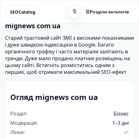
🔖
SEOCatalog
☰
Розділи каталогів
mignews com ua
Старий трастовий сайт ЗМІ з високими показниками
і дуже швидкою індексацією в Google. Багато
органічного трафіку і часто матеріали залітають в
тренди. Дуже мало продано платних розміщень на
цьому сайті. Встигніть розміститись одним з
перших, щоб отримати максимальний SEO-ефект
Огляд mignews com ua
Розділ:
Бізнес
Модерація:
1–3 дні
Лінки:
✅