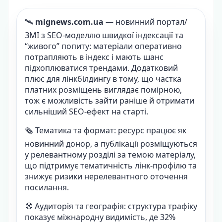
🛰️
mignews.com.ua
— новинний портал/
ЗМІ з SEO-моделлю швидкої індексації та
“живого” попиту: матеріали оперативно
потрапляють в індекс і мають шанс
підхоплюватися трендами. Додатковий
плюс для лінкбілдингу в тому, що частка
платних розміщень виглядає помірною,
тож є можливість зайти раніше й отримати
сильніший SEO-ефект на старті.
🗞️ Тематика та формат: ресурс працює як
новинний донор, а публікації розміщуються
у релевантному розділі за темою матеріалу,
що підтримує тематичність лінк-профілю та
знижує ризики нерелевантного оточення
посилання.
🧭 Аудиторія та географія: структура трафіку
показує міжнародну видимість, де 32%