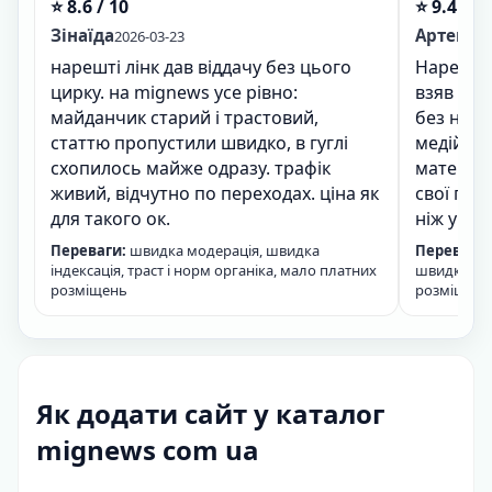
⭐ 8.6 / 10
⭐ 9.4 / 1
Зінаїда
Артем
2026-03-23
202
нарешті лінк дав віддачу без цього
Нарешті
цирку. на mignews усе рівно:
взяв лін
майданчик старий і трастовий,
без нерв
статтю пропустили швидко, в гуглі
медійник
схопилось майже одразу. трафік
матеріал
живий, відчутно по переходах. ціна як
свої гро
для такого ок.
ніж у дрі
Переваги:
швидка модерація, швидка
Переваги:
індексація, траст і норм органіка, мало платних
швидка інд
розміщень
розміщень,
Як додати сайт у каталог
mignews com ua