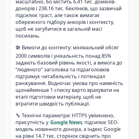
масштабно, бо містить 6.41 тис. доменів-
донорів і 238.16 тис. беклінків, що зазвичай
підсилює траст, але також вимагає
обережного підбору анкорів і контексту,
щоб не загубитися в загальній масі
посилань.
🛠️ Вимоги до контенту: мінімальний обсяг
2000 символів і унікальність понад 85%
задають базовий рівень якості, а вимога до
“людяного” заголовка та підзаголовків
підтримує читабельність і потенціал
ранжування. Водночас умова про наявність
щонайменше 1 списку варто врахувати на
етапі підготовки матеріалу, щоб не
втратити швидкість публікації.
🔧 Технічні параметри: HTTPS увімкнено,
присутність у
Google News
підсилює SEO-
модель новинного донора, а індекс Google
на рівні 14.7 тис. сторінок свідчить про