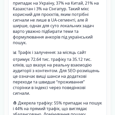
припадає на Україну, 37% на Китай, 21% на
Казахстан і 3% на Сінгапур. Такий мікс
корисний для проєктів, яким потрібні
сигнали не лише в UA-сегменті, але й
ширше, однак для суто локальних задач
варто уважно підбирати теми та
формулювання анкорів під український
пошук.
📊 Трафік і залучення: за місяць сайт
отримує 72.64 тис. трафіку та 35.12 тис.
кліків, що вказує на реальну взаємодію
аудиторії з контентом. Для SEO-розміщень
це означає вищі шанси на додаткові
переходи та швидше “проживання”
сторінки в індексі через поведінкові
сигнали.
🧲 Джерела трафіку: 55% припадає на пошук
і 44% на прямий трафік, що виглядає
збалансовано. Домінування пошуку