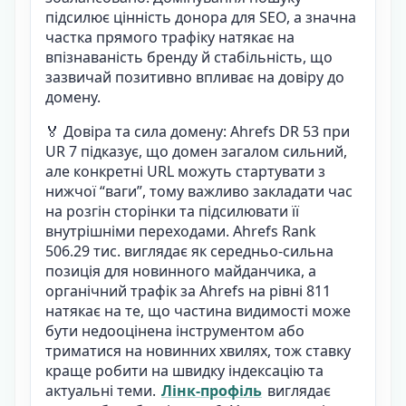
підсилює цінність донора для SEO, а значна
частка прямого трафіку натякає на
впізнаваність бренду й стабільність, що
зазвичай позитивно впливає на довіру до
домену.
🏅 Довіра та сила домену: Ahrefs DR 53 при
UR 7 підказує, що домен загалом сильний,
але конкретні URL можуть стартувати з
нижчої “ваги”, тому важливо закладати час
на розгін сторінки та підсилювати її
внутрішніми переходами. Ahrefs Rank
506.29 тис. виглядає як середньо-сильна
позиція для новинного майданчика, а
органічний трафік за Ahrefs на рівні 811
натякає на те, що частина видимості може
бути недооцінена інструментом або
триматися на новинних хвилях, тож ставку
краще робити на швидку індексацію та
актуальні теми.
Лінк-профіль
виглядає