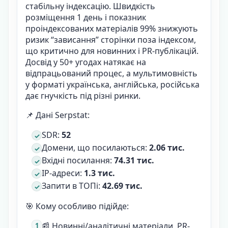
стабільну індексацію. Швидкість
розміщення 1 день і показник
проіндексованих матеріалів 99% знижують
ризик “зависання” сторінки поза індексом,
що критично для новинних і PR-публікацій.
Досвід у 50+ угодах натякає на
відпрацьований процес, а мультимовність
у форматі українська, англійська, російська
дає гнучкість під різні ринки.
📌 Дані Serpstat:
SDR:
52
Домени, що посилаються:
2.06 тис.
Вхідні посилання:
74.31 тис.
IP-адреси:
1.3 тис.
Запити в ТОПі:
42.69 тис.
🎯 Кому особливо підійде:
📰 Новинні/аналітичні матеріали, PR-