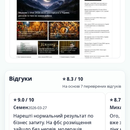
Відгуки
⭐ 8.3 / 10
На основі 7 перевірених відгуків
⭐ 9.0 / 10
⭐ 8.7 / 1
Семен
Михайл
2026-03-27
Нарешті нормальний результат по
Ого, від
бізнес запиту. На фбс розміщення
вже за п
зайшло без нервів, модерація
лінк на 