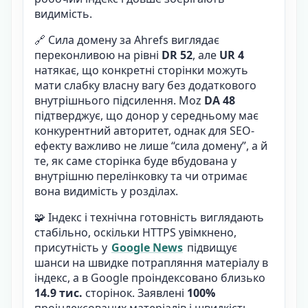
видимість.
🔗 Сила домену за Ahrefs виглядає
переконливою на рівні
DR 52
, але
UR 4
натякає, що конкретні сторінки можуть
мати слабку власну вагу без додаткового
внутрішнього підсилення. Moz
DA 48
підтверджує, що донор у середньому має
конкурентний авторитет, однак для SEO-
ефекту важливо не лише “сила домену”, а й
те, як саме сторінка буде вбудована у
внутрішню перелінковку та чи отримає
вона видимість у розділах.
🧩 Індекс і технічна готовність виглядають
стабільно, оскільки HTTPS увімкнено,
присутність у
Google News
підвищує
шанси на швидке потрапляння матеріалу в
індекс, а в Google проіндексовано близько
14.9 тис.
сторінок. Заявлені
100%
проіндексованих матеріалів і швидкість