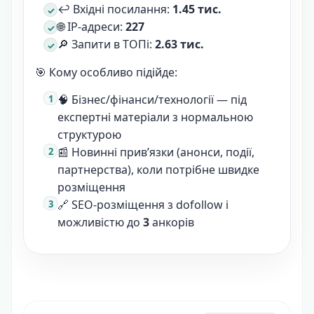
↩️ Вхідні посилання:
1.45 тис.
🌐 IP-адреси:
227
🔎 Запити в ТОПі:
2.63 тис.
🎯 Кому особливо підійде:
🧠 Бізнес/фінанси/технології — під
експертні матеріали з нормальною
структурою
📰 Новинні прив’язки (анонси, події,
партнерства), коли потрібне швидке
розміщення
🔗 SEO-розміщення з dofollow і
можливістю до
3
анкорів