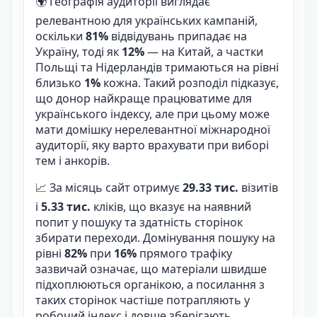
🌍 Географія аудиторії виглядає
релевантною для українських кампаній,
оскільки
81%
відвідувань припадає на
Україну, тоді як
12%
— на Китай, а частки
Польщі та Нідерландів тримаються на рівні
близько
1%
кожна. Такий розподіл підказує,
що донор найкраще працюватиме для
українського індексу, але при цьому може
мати домішку нерелевантної міжнародної
аудиторії, яку варто врахувати при виборі
тем і анкорів.
📈 За місяць сайт отримує
29.33 тис.
візитів
і
5.33 тис.
кліків, що вказує на наявний
попит у пошуку та здатність сторінок
збирати переходи. Домінування пошуку на
рівні
82%
при
16%
прямого трафіку
зазвичай означає, що матеріали швидше
підхоплюються органікою, а посилання з
таких сторінок частіше потрапляють у
робочий індекс і довше зберігають