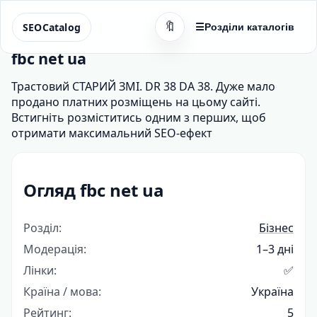
🔖
SEOCatalog
☰
Розділи каталогів
fbc net ua
Трастовий СТАРИЙ ЗМІ. DR 38 DA 38. Дуже мало
продано платних розміщень на цьому сайті.
Встигніть розміститись одним з перших, щоб
отримати максимальний SEO-ефект
Огляд fbc net ua
Розділ:
Бізнес
Модерація:
1–3 дні
Лінки:
✅
Країна / мова:
Україна
Рейтинг:
5