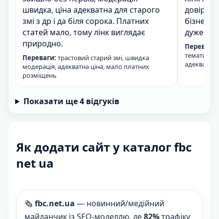
швидка, ціна адекватна для старого
довірени
змі з др і да біля сорока. Платних
бізнес ме
статей мало, тому лінк виглядає
дуже ок,
природно.
Переваги:
тематика в
Переваги:
трастовий старий змі, швидка
адекватна 
модерація, адекватна ціна, мало платних
розміщень
Показати ще 4 відгуків
Як додати сайт у каталог fbc
net ua
🗞️
fbc.net.ua
— новинний/медійний
майданчик із SEO-моделлю, де
82%
трафіку