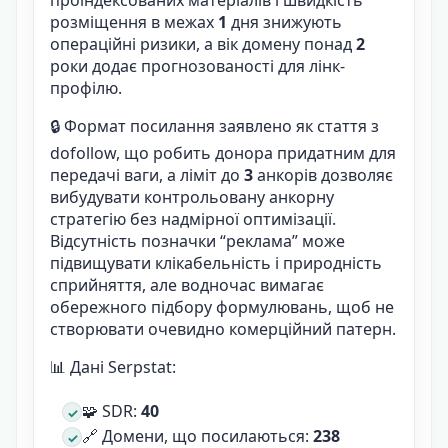
розміщення в межах
1
дня знижують
операційні ризики, а вік домену понад
2
роки додає прогнозованості для лінк-
профілю.
🔒 Формат посилання заявлено як стаття з
dofollow, що робить донора придатним для
передачі ваги, а ліміт до
3
анкорів дозволяє
вибудувати контрольовану анкорну
стратегію без надмірної оптимізації.
Відсутність позначки “реклама” може
підвищувати клікабельність і природність
сприйняття, але водночас вимагає
обережного підбору формулювань, щоб не
створювати очевидно комерційний патерн.
📊 Дані Serpstat:
🧩 SDR:
40
🔗 Домени, що посилаються:
238