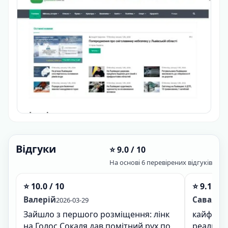
Відгуки
⭐ 9.0 / 10
На основі 6 перевірених відгуків
⭐ 10.0 / 10
⭐ 9.1 / 1
Валерій
Сава
2026-03-29
2026-
Зайшло з першого розміщення: лінк
кайф, лі
на Голос Сокаля дав помітний рух по
реально 