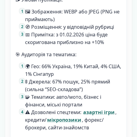
🖼️ Зображення: WEBP або JPEG (PNG не
приймають)
🧭 Розміщення: у відповідній рубриці
📅 Примітка: з 01.02.2026 ціна буде
скоригована приблизно на +10%
🎯 Аудиторія та тематика:
🌍 Гео: 66% Україна, 19% Китай, 4% США,
1% Сінгапур
🚦 Джерела: 67% пошук, 25% прямий
(сильна “SEO-складова”)
🧩 Тематики: авто/мото, бізнес і
фінанси, міські портали
⚠️ Дозволені спецтеми:
азартні ігри
,
кредити/
мікропозики
, форекс/
брокери, сайти-знайомств