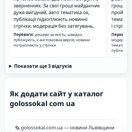
зверненнях. За свої гроші майданчик
гроші ду
дуже вигідний, авто тематика ок,
пройшла 
публікації підхоплюють новинні
тема зай
стрічки, модерація без затягувань.
і стрічки
Переваги:
дешево за якість, швидко
Переваги:
публікують, є англомовна версія, новини
модерація 
потрапляють у стрічки
тематика в 
публікації
Показати ще 3 відгуків
Як додати сайт у каталог
golossokal com ua
🗞️ golossokal.com.ua — новини Львівщини