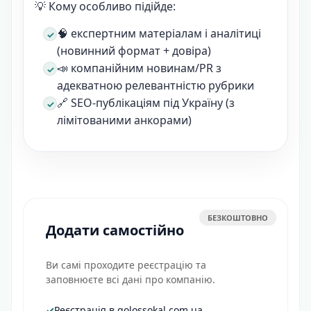
💡 Кому особливо підійде:
🧠 експертним матеріалам і аналітиці
(новинний формат + довіра)
📣 компанійним новинам/PR з
адекватною релевантністю рубрики
🔗 SEO-публікаціям під Україну (з
лімітованими анкорами)
БЕЗКОШТОВНО
Додати самостійно
Ви самі проходите реєстрацію та
заповнюєте всі дані про компанію.
✓
Реєстрація в golossokal com ua