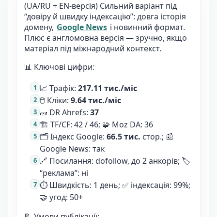
(UA/RU + EN-версія) Сильний варіант під
“довіру й швидку індексацію”: довга історія
домену,
Google News
і новинний формат.
Плюс є англомовна версія — зручно, якщо
матеріал під міжнародний контекст.
📊 Ключові цифри:
📈 Трафік:
217.11 тис./міс
🖱️ Кліки:
9.64 тис./міс
🧱 DR Ahrefs:
37
🏗️ TF/CF: 42 / 46; 🧩 Moz DA: 36
🗂️ Індекс Google:
66.5 тис.
стор.; 📰
Google News: так
🔗 Посилання: dofollow, до 2 анкорів; 🏷️
“реклама”: ні
⏱️ Швидкість: 1 день; ✅ індексація: 99%;
🤝 угод: 50+
📝 Умови публікації: