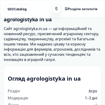
🔖
SEOCatalog
☰
Розділи каталогів
agrologistyka in ua
Сайт agrologistyka.in.ua — це інформаційний та
новинний ресурс, присвячений аграрному сектору,
садівництву, тваринництву, агрохімії та багатьом
іншим темам. Ми надаємо цікаву та корисну
інформацію для фермерів, агрономів, дослідників та
всіх, хто зацікавлений у сучасних тенденціях та
інноваціях в аграрній галузі.
Огляд agrologistyka in ua
Розділ:
Агро
Модерація:
1–3 дні
Лінки:
✅