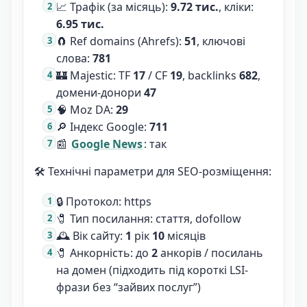
📈 Трафік (за місяць):
9.72 тис.
, кліки:
6.95 тис.
🧲 Ref domains (Ahrefs):
51
, ключові
слова:
781
🏰 Majestic: TF
17
/ CF
19
, backlinks
682
,
домени-донори
47
🧠 Moz DA:
29
🔎 Індекс Google:
711
📰
Google News
: так
🛠 Технічні параметри для SEO-розміщення:
🔒 Протокол: https
🧷 Тип посилання: стаття, dofollow
🕰 Вік сайту:
1
рік
10
місяців
🧷 Анкорність: до
2
анкорів / посилань
на домен (підходить під короткі LSI-
фрази без “зайвих послуг”)