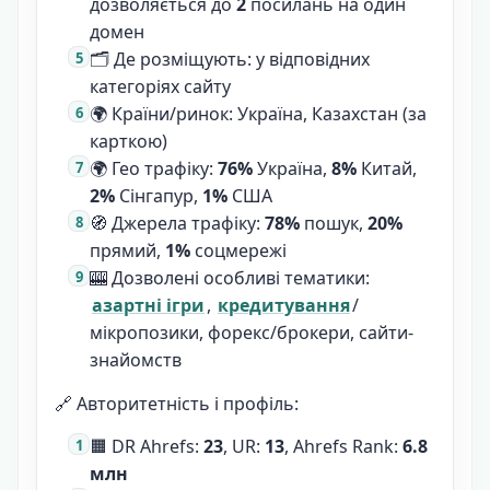
дозволяється до
2
посилань на один
домен
🗂 Де розміщують: у відповідних
категоріях сайту
🌍 Країни/ринок: Україна, Казахстан (за
карткою)
🌍 Гео трафіку:
76%
Україна,
8%
Китай,
2%
Сінгапур,
1%
США
🧭 Джерела трафіку:
78%
пошук,
20%
прямий,
1%
соцмережі
🎰 Дозволені особливі тематики:
азартні ігри
,
кредитування
/
мікропозики, форекс/брокери, сайти-
знайомств
🔗 Авторитетність і профіль:
🟧 DR Ahrefs:
23
, UR:
13
, Ahrefs Rank:
6.8
млн