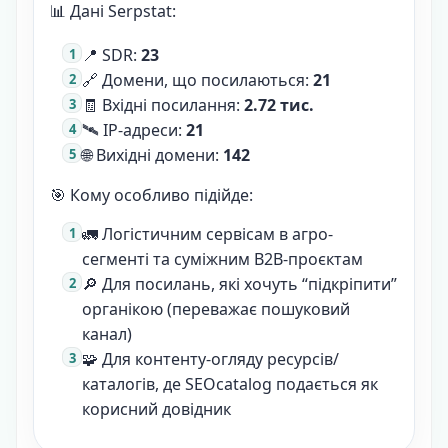
📊 Дані Serpstat:
📍 SDR:
23
🔗 Домени, що посилаються:
21
🧾 Вхідні посилання:
2.72 тис.
🛰 IP-адреси:
21
🌐 Вихідні домени:
142
🎯 Кому особливо підійде:
🚛 Логістичним сервісам в агро-
сегменті та суміжним B2B-проєктам
🔎 Для посилань, які хочуть “підкріпити”
органікою (переважає пошуковий
канал)
🧩 Для контенту-огляду ресурсів/
каталогів, де SEOcatalog подається як
корисний довідник