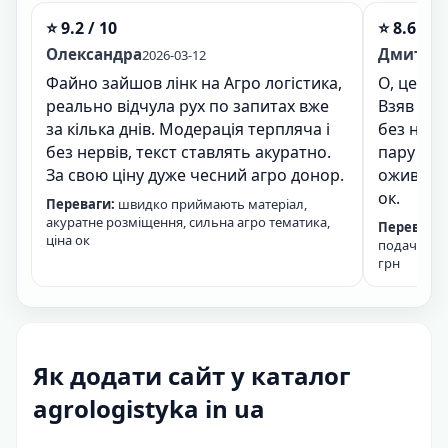
⭐ 9.2 / 10
⭐ 8.6 / 1
Олександра
Дмитро
2026-03-12
2
Файно зайшов лінк на Агро логістика,
О, це бу
реально відчула рух по запитах вже
Взяв лін
за кілька днів. Модерація терпляча і
без нерв
без нервів, текст ставлять акуратно.
пару днів
За свою ціну дуже чесний агро донор.
ожив, а 
ок.
Переваги:
швидко приймають матеріал,
акуратне розміщення, сильна агро тематика,
Переваги:
ціна ок
подача, си
грн
Як додати сайт у каталог
agrologistyka in ua